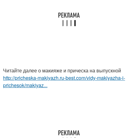
Читайте далее о макияже и прическа на выпускной
http://pricheska-makiyazh.ru-best.com/vidy-makiyazha-i-
prichesok/makiyaz...