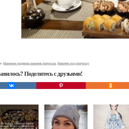
и:
Маникюр педикюр макияж прическа
,
Макияж под прическу
авилось? Поделитесь с друзьями!