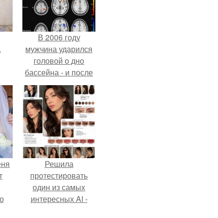
В 2006 году
.
мужчина ударился
головой о дно
бассейна - и после
этого его жизнь
изменилась самым
странным образом.
еня
Решила
т
протестировать
один из самых
о
интересных AI -
промтов для бьюти