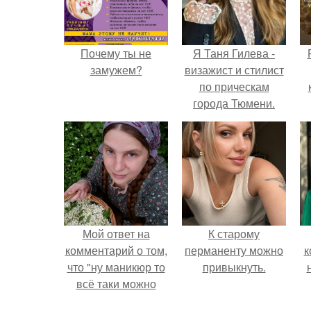
Почему ты не
Я Таня Гилева -
замужем?
визажист и стилист
по прическам
города Тюмени.
с
Мой ответ на
К старому
комментарий о том,
перманенту можно
к
что "ну маникюр то
привыкнуть.
всё таки можно
было бы сделать.