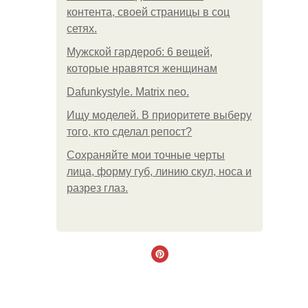
контента, своей страницы в соц
сетях.
Мужской гардероб: 6 вещей,
которые нравятся женщинам
Dafunkystyle. Matrix neo.
Ищу моделей. В приоритете выберу
того, кто сделал репост?
Сохраняйте мои точные черты
лица, форму губ, линию скул, носа и
разрез глаз.