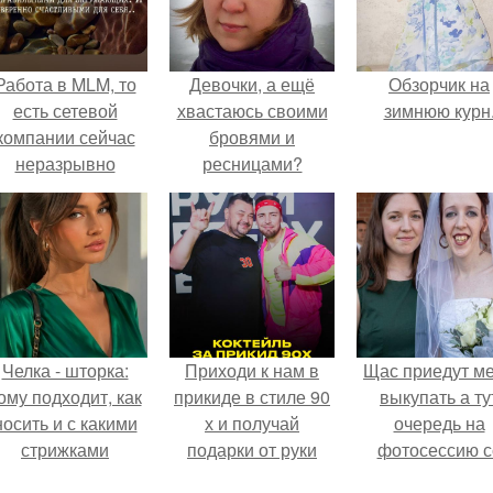
Работа в MLM, то
Девочки, а ещё
Обзорчик на
есть сетевой
хвастаюсь своими
зимнюю курн
компании сейчас
бровями и
неразрывно
ресницами?
вязана с создание
своего контента,
своей страницы в
соц сетях.
Челка - шторка:
Приходи к нам в
Щас приедут м
ому подходит, как
прикиде в стиле 90
выкупать а ту
носить и с какими
х и получай
очередь на
стрижками
подарки от руки
фотосессию с
сочетать.
вверх!
мной.