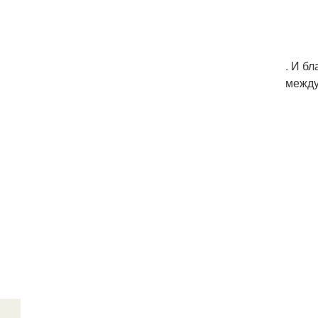
. И б
между