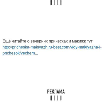
Ещё читайте о вечерних прическах и макияж тут
http://pricheska-makiyazh.ru-best.com/vidy-makiyazha-i-
prichesok/vechern...