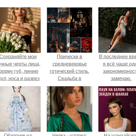
Сохраняйте мои
Прически в
В последнее вр
очные черты лица,
средневековье
я всё чаще од
форму губ, линию
готический стиль.
закономернос
кул, носа и разрез
Свадьба в
замечаю.
глаз.
готическом стиле.
Обзорчик на
Челка - шторка:
На шанхайско