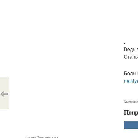
.
Ведь 
Стань
Больш
makiya
⇦
Категори
Понр