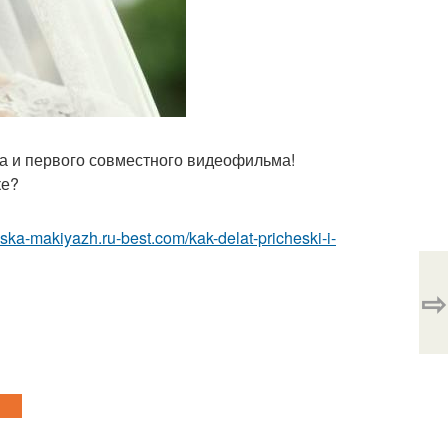
а и первого совместного видеофильма!
ке?
heska-makiyazh.ru-best.com/kak-delat-pricheski-i-
⇨