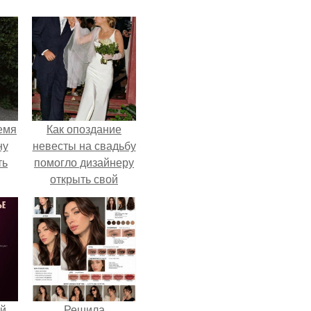
емя
Как опоздание
ну
невесты на свадьбу
ть
помогло дизайнеру
открыть свой
бренд.
й
Решила