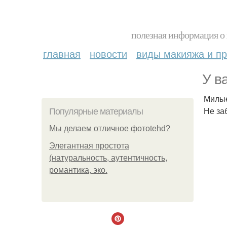
полезная информация о 
главная
новости
виды макияжа и пр
У в
Милые
Не за
Популярные материалы
Мы делаем отличное фотоtehd?
Элегантная простота
(натуральность, аутентичность,
романтика, эко.