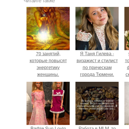
Читайте также
70 занятий,
Я Таня Гилева -
которые повысят
визажист и стилист
т
энергетику
по прическам
женщины.
города Тюмени.
с
Barbie Sun Lovin
Работа в MLM, то