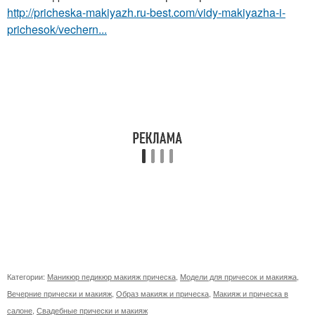
http://pricheska-makiyazh.ru-best.com/vidy-makiyazha-i-
prichesok/vechern...
Категории:
Маникюр педикюр макияж прическа
,
Модели для причесок и макияжа
,
Вечерние прически и макияж
,
Образ макияж и прическа
,
Макияж и прическа в
салоне
,
Свадебные прически и макияж