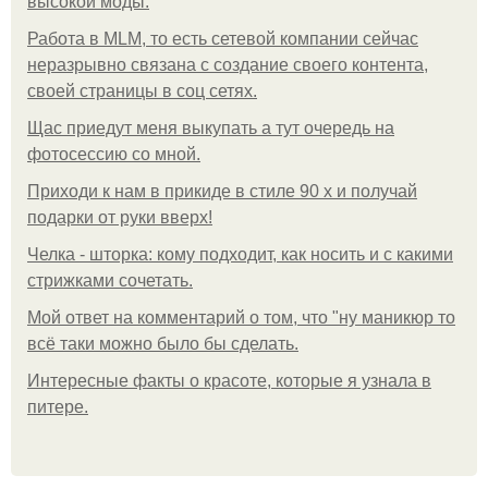
высокой моды.
Работа в MLM, то есть сетевой компании сейчас
неразрывно связана с создание своего контента,
своей страницы в соц сетях.
Щас приедут меня выкупать а тут очередь на
фотосессию со мной.
Приходи к нам в прикиде в стиле 90 х и получай
подарки от руки вверх!
Челка - шторка: кому подходит, как носить и с какими
стрижками сочетать.
Мой ответ на комментарий о том, что "ну маникюр то
всё таки можно было бы сделать.
Интересные факты о красоте, которые я узнала в
питере.