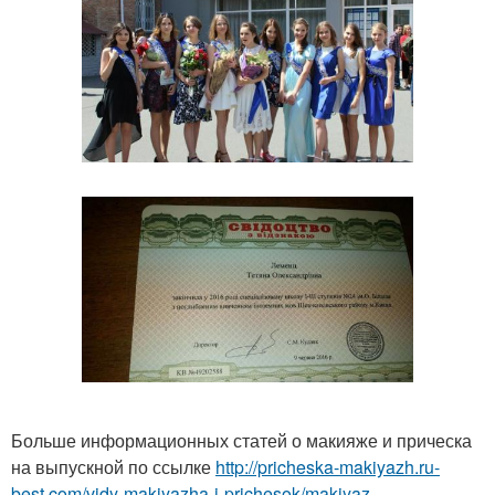
Больше информационных статей о макияже и прическа
на выпускной по ссылке
http://pricheska-makiyazh.ru-
best.com/vidy-makiyazha-i-prichesok/makiyaz...