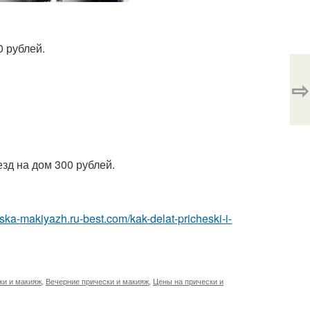
 рублей.
⇨
зд на дом 300 рублей.
heska-makiyazh.ru-best.com/kak-delat-pricheski-i-
ки и макияж
,
Вечерние прически и макияж
,
Цены на прически и