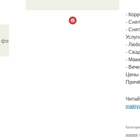
- Кор
- Сня
- Сня
Услуг
⇦
- Люб
- Сва
- Мак
- Веч
Цены 
Причё
Читай
makiya
Категори
макияж
,