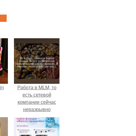
in
Работа в MLM, то
есть сетевой
компании сейчас
неразрывно
связана с создание
своего контента,
своей страницы в