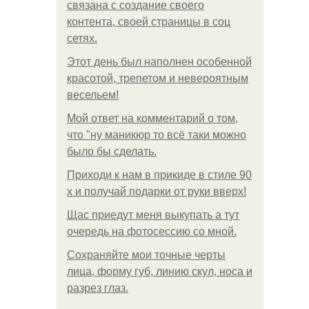
связана с создание своего
контента, своей страницы в соц
сетях.
Этот день был наполнен особенной
красотой, трепетом и невероятным
весельем!
Мой ответ на комментарий о том,
что "ну маникюр то всё таки можно
было бы сделать.
Приходи к нам в прикиде в стиле 90
х и получай подарки от руки вверх!
Щас приедут меня выкупать а тут
очередь на фотосессию со мной.
Сохраняйте мои точные черты
лица, форму губ, линию скул, носа и
разрез глаз.