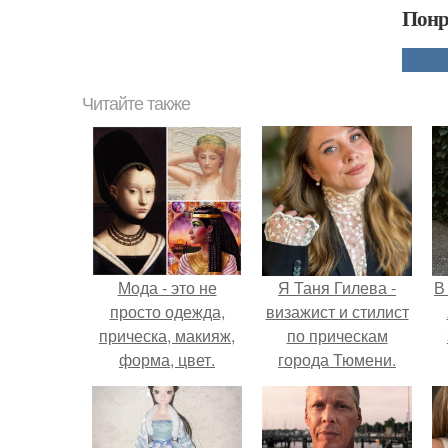
Понр
Читайте также
Мода - это не
Я Таня Гилева -
В
просто одежда,
визажист и стилист
прическа, макияж,
по прическам
форма, цвет.
города Тюмени.