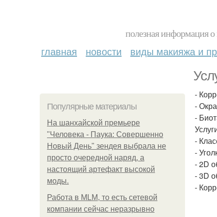
полезная информация о 
главная
новости
виды макияжа и пр
Усл
- Кор
- Окр
Популярные материалы
- Био
На шанхайской премьере
Услуг
"Человека - Паука: Совершенно
- Кла
Новый День" зендея выбрала не
- Угол
просто очередной наряд, а
- 2D о
настоящий артефакт высокой
- 3D о
моды.
- Кор
Работа в MLM, то есть сетевой
компании сейчас неразрывно