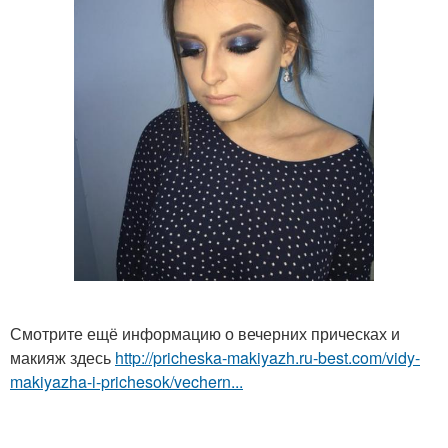
Смотрите ещё информацию о вечерних прическах и
макияж здесь
http://pricheska-makiyazh.ru-best.com/vidy-
makiyazha-i-prichesok/vechern...