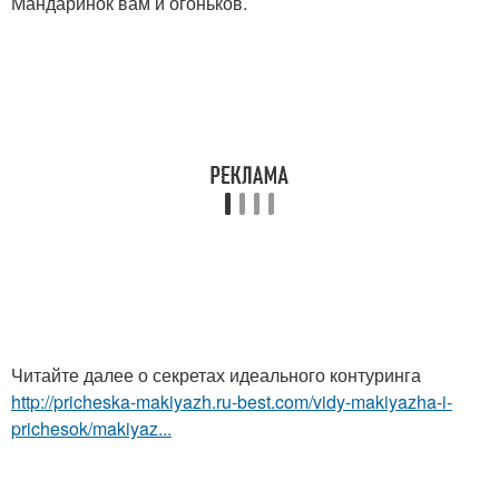
Мандаринок вам и огоньков.
Читайте далее о секретах идеального контуринга
http://pricheska-makiyazh.ru-best.com/vidy-makiyazha-i-
prichesok/makiyaz...