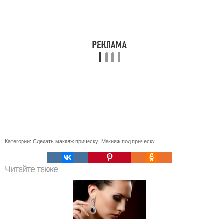
Категории:
Сделать макияж прическу
,
Макияж под прическу
Читайте также