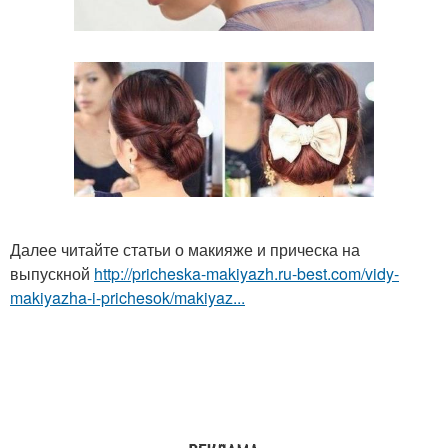
Далее читайте статьи о макияже и прическа на
выпускной
http://pricheska-makiyazh.ru-best.com/vidy-
makiyazha-i-prichesok/makiyaz...