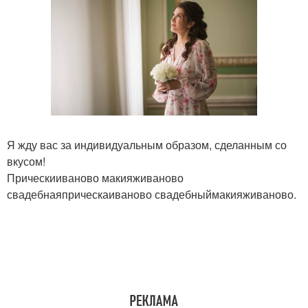
Я жду вас за индивидуальным образом, сделанным со
вкусом!
Прическииваново макияживаново
свадебнаяприческаиваново свадебныймакияживаново.