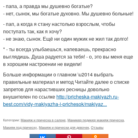
- папа, а правда мы душевно богатые?
- нет, сынок, мы богатые духовно. Мы душевно больные!
- пап, а когда я стану настолько взрослым, чтобы
поступать так, как я хочу?
- не знаю, сынок. Ещё ни один мужик не жил так долго!
* - ты всегда улыбаешься, напеваешь, прекрасно
выглядишь. Душа радуется за тебя! - о, это вы меня еще
в хорошем настроении не видели!
Больше информации о главном \u2014 выбрать
правильные материал и метод Читайте далее о списке
запретов для нарастивших ресницы довольно
внушителен по ссылке
http://pricheska-makiyazh.ru-
best.com/vidy-makiyazha-i-prichesok/makiyaz...
Категории:
Макияж и прическа в салоне
,
Маникюр педикюр макияж прическа
,
Макияж под прическу
,
Макияж и прически для девочек
,
Отзывы