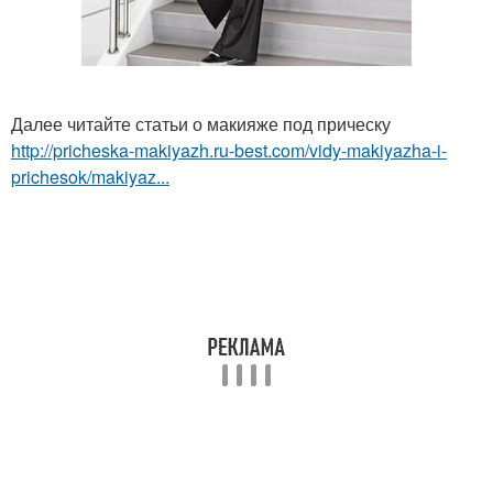
Далее читайте статьи о макияже под прическу
http://pricheska-makiyazh.ru-best.com/vidy-makiyazha-i-
prichesok/makiyaz...