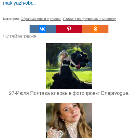
makiyazh/obr...
Категории:
Образ макияж и прическа
,
Стилист по прическам и макияжу
Читайте также
27-Июля Полтава впервые фотопроект Dneprvogue.