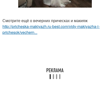
Смотрите ещё о вечерних прическах и макияж
http://pricheska-makiyazh.ru-best.com/vidy-makiyazha-i-
prichesok/vechern...