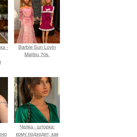
ка -
Barbie Sun Lovin
Malibu 70s.
т
о и
бои
Челка - шторка:
жно
кому подходит, как