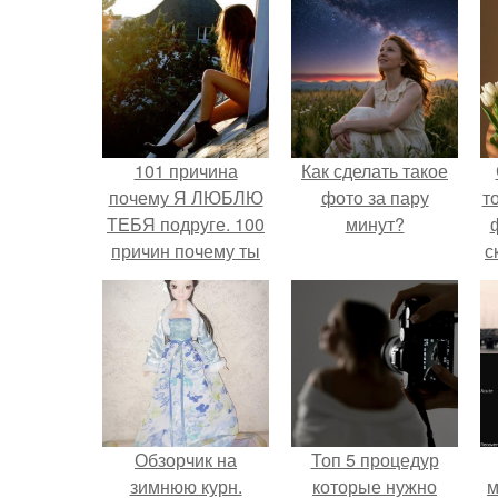
101 причина
Как сделать такое
почему Я ЛЮБЛЮ
фото за пару
т
ТЕБЯ подруге. 100
минут?
причин почему ты
с
моя лучшая
подруга.
Обзорчик на
Топ 5 процедур
зимнюю курн.
которые нужно
м