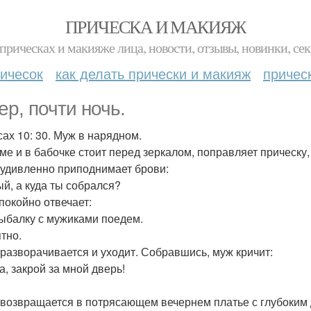
ПРИЧЕСКА И МАКИЯЖ
прическах и макияже лица, новости, отзывы, новинки, сек
ичесок
как делать прически и макияж
причес
ер, почти ночь.
сах 10: 30. Муж в нарядном.
ме и в бабочке стоит перед зеркалом, поправляет прическу,
удивленно приподнимает брови:
ый, а куда ты собрался?
покойно отвечает:
рыбалку с мужиками поедем.
ятно.
разворачивается и уходит. Собравшись, муж кричит:
а, закрой за мной дверь!
возвращается в потрясающем вечернем платье с глубоким де