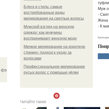
туфли
Блеск и стиль: самые
Муж о
востребованные виды
- Све
мелирования на светлые волосы
Жена 
- К ма
Мужской взгляд на женскую
одежду: как мужчины
Категори
воспринимают женскую моду
Понр
Мелкое мелирование на короткую
стрижку: подход к уходу за
волосами
⇦
Профессиональное мелирование
русых волос с помощью чёлки
Читайте также