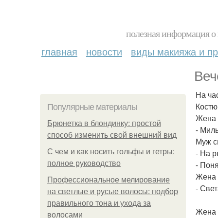
полезная информация о 
главная
новости
виды макияжа и пр
Веч
На ча
Костю
Популярные материалы
Жена 
Брюнетка в блондинку: простой
- Мил
способ изменить свой внешний вид
Муж с
С чем и как носить гольфы и гетры:
- На 
полное руководство
- Пон
Жена 
Профессиональное мелирование
- Свет
на светлые и русые волосы: подбор
правильного тона и ухода за
Жена 
волосами