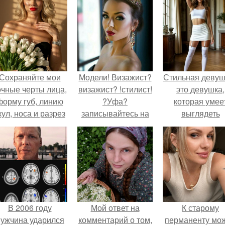
Сохраняйте мои
Модели! Визажист?
Стильная девуш
очные черты лица,
визажист? !стилист!
это девушка,
форму губ, линию
?Уфа?
которая умее
кул, носа и разрез
записывайтесь на
выглядеть
глаз.
профессиональный
привлекательн
макияж! ?прически?
элегантно в лю
!локоны! работаю с
ситуации.
выездом на дом.
1000 руб.
В 2006 году
Мой ответ на
К старому
ужчина ударился
комментарий о том,
перманенту мо