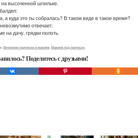
 на высоченной шпильке.
балдел:
та, а куда это ты собралась? В таком виде в такое время?
невозмутимо отвечает:
ме на дачу, грядки полоть.
и:
Вечерние прически и макияж
,
Макияж под прическу
авилось? Поделитесь с друзьями!