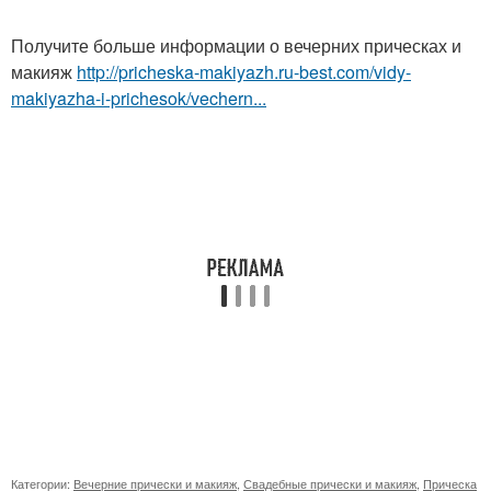
Получите больше информации о вечерних прическах и
макияж
http://pricheska-makiyazh.ru-best.com/vidy-
makiyazha-i-prichesok/vechern...
Категории:
Вечерние прически и макияж
,
Свадебные прически и макияж
,
Прическа