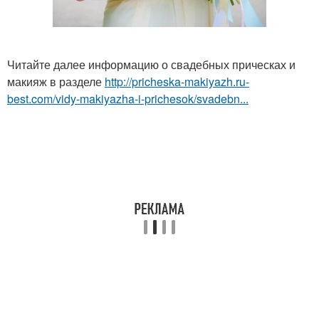
Читайте далее информацию о свадебных прическах и
макияж в разделе
http://pricheska-makiyazh.ru-
best.com/vidy-makiyazha-i-prichesok/svadebn...