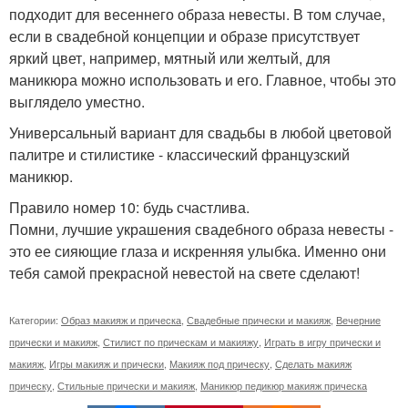
подходит для весеннего образа невесты. В том случае,
если в свадебной концепции и образе присутствует
яркий цвет, например, мятный или желтый, для
маникюра можно использовать и его. Главное, чтобы это
выглядело уместно.
Универсальный вариант для свадьбы в любой цветовой
палитре и стилистике - классический французский
маникюр.
Правило номер 10: будь счастлива.
Помни, лучшие украшения свадебного образа невесты -
это ее сияющие глаза и искренняя улыбка. Именно они
тебя самой прекрасной невестой на свете сделают!
Категории:
Образ макияж и прическа
,
Свадебные прически и макияж
,
Вечерние
прически и макияж
,
Стилист по прическам и макияжу
,
Играть в игру прически и
макияж
,
Игры макияж и прически
,
Макияж под прическу
,
Сделать макияж
прическу
,
Стильные прически и макияж
,
Маникюр педикюр макияж прическа