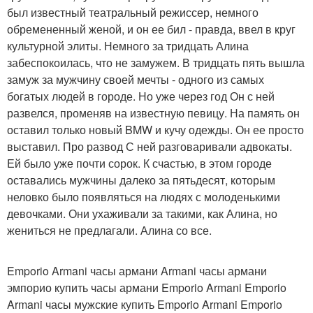
был известный театральный режиссер, немного
обремененный женой, и он ее бил - правда, ввел в круг
культурной элиты. Немного за тридцать Алина
забеспокоилась, что не замужем. В тридцать пять вышла
замуж за мужчину своей мечты - одного из самых
богатых людей в городе. Но уже через год Он с ней
развелся, променяв на известную певицу. На память он
оставил только новый BMW и кучу одежды. Он ее просто
выставил. Про развод С ней разговаривали адвокаты.
Ей было уже почти сорок. К счастью, в этом городе
оставались мужчины далеко за пятьдесят, которым
неловко было появляться на людях с молоденькими
девочками. Они ухаживали за такими, как Алина, но
жениться не предлагали. Алина со все.
Emporio Armani часы армани Armani часы армани
эмпорио купить часы армани Emporio Armani Emporio
Armani часы мужские купить Emporio Armani Emporio