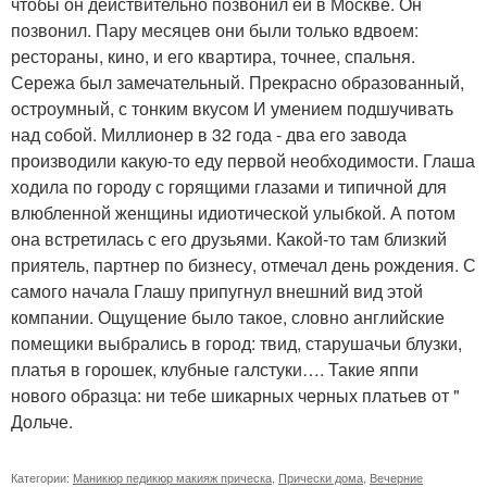
чтобы он действительно позвонил ей в Москве. Он
позвонил. Пару месяцев они были только вдвоем:
рестораны, кино, и его квартира, точнее, спальня.
Сережа был замечательный. Прекрасно образованный,
остроумный, с тонким вкусом И умением подшучивать
над собой. Миллионер в 32 года - два его завода
производили какую-то еду первой необходимости. Глаша
ходила по городу с горящими глазами и типичной для
влюбленной женщины идиотической улыбкой. А потом
она встретилась с его друзьями. Какой-то там близкий
приятель, партнер по бизнесу, отмечал день рождения. С
самого начала Глашу припугнул внешний вид этой
компании. Ощущение было такое, словно английские
помещики выбрались в город: твид, старушачьи блузки,
платья в горошек, клубные галстуки…. Такие яппи
нового образца: ни тебе шикарных черных платьев от "
Дольче.
Категории:
Маникюр педикюр макияж прическа
,
Прически дома
,
Вечерние