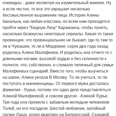
очевидны - даже несмотря на изумительный макияж. Ну
а если честно, то все это украшает несколько
бессмысленное выражение лица. История Алины
банальна, как любая классика, но всем нам приходится
пройти через "Бедную Лизу" Карамзина, чтобы понять,
насколько безвкусны некоторые сериалы. Какая-то такая
провинция, что провинциальнее не бывает, где-то там то
ли в Чувашии, то ли в Мордовии, сорок два года назад
родилась Алина Малофеева. И родилась она отчего-то с
длинными ногами, высокой грудью и без склонности к
полноте, что, собственно, и сломало типичный для семьи
Малофеевых сценарий. Вместо того, чтобы выучиться
на швею, Алина уехала В Москву. То ли учиться, то ли
поступать в манекенщицы. От первого мужа досталась
фамилия - Лурье, потому что одно дело представляться
Алиной Малофеевой, и совсем другое - Алиной Лурье.
Три года она прожила с забавным молодым человеком
Толей, но его посадили. Шестой любовник, запойный
грузин Лашо, купил квартиру на Белорусской. Седьмой