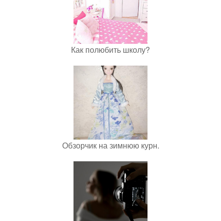
Как полюбить школу?
Обзорчик на зимнюю курн.