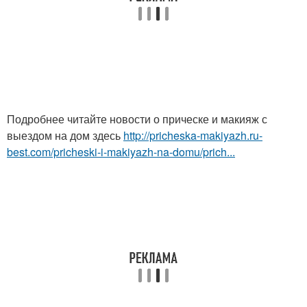
Подробнее читайте новости о прическе и макияж с
выездом на дом здесь
http://pricheska-makiyazh.ru-
best.com/pricheski-i-makiyazh-na-domu/prich...