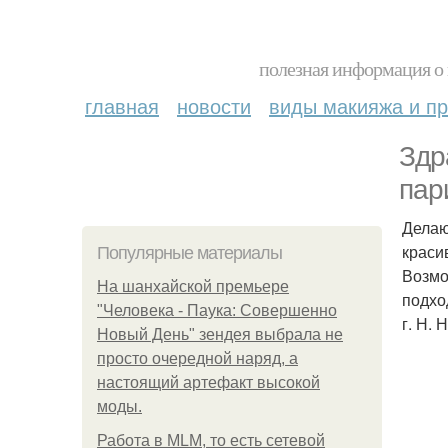
полезная информация о 
главная
новости
виды макияжа и пр
Здр
пар
Делаю
красив
Популярные материалы
Возмо
На шанхайской премьере
подхо
"Человека - Паука: Совершенно
г. Н. 
Новый День" зендея выбрала не
просто очередной наряд, а
настоящий артефакт высокой
моды.
Работа в MLM, то есть сетевой