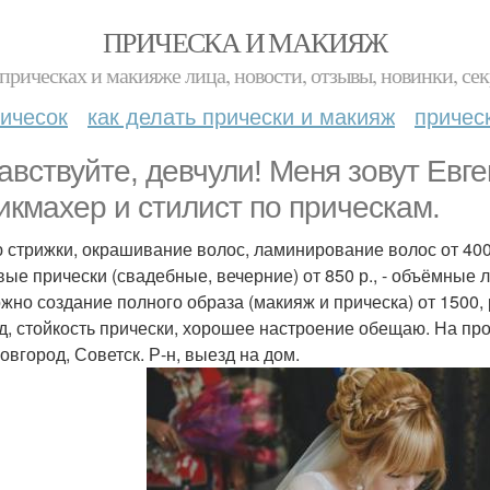
ПРИЧЕСКА И МАКИЯЖ
прическах и макияже лица, новости, отзывы, новинки, сек
ичесок
как делать прически и макияж
причес
авствуйте, девчули! Меня зовут Евг
икмахер и стилист по прическам.
 стрижки, окрашивание волос, ламинирование волос от 400 
ые прически (свадебные, вечерние) от 850 р., - объёмные лок
жно создание полного образа (макияж и прическа) от 1500
д, стойкость прически, хорошее настроение обещаю. На про
Новгород, Советск. Р-н, выезд на дом.