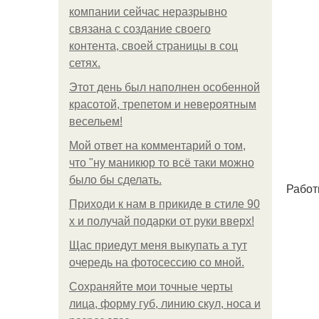
компании сейчас неразрывно
связана с создание своего
контента, своей страницы в соц
сетях.
Этот день был наполнен особенной
красотой, трепетом и невероятным
весельем!
Мой ответ на комментарий о том,
что "ну маникюр то всё таки можно
было бы сделать.
Работ
Приходи к нам в прикиде в стиле 90
х и получай подарки от руки вверх!
Щас приедут меня выкупать а тут
очередь на фотосессию со мной.
Сохраняйте мои точные черты
лица, форму губ, линию скул, носа и