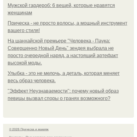
Мужской гардероб: 6 вещей, которые нравятся
женщинам
Прическа - не просто волосы, а мощный инструмент
вашего стиля!
На шанхайской премьере "Человека - Паука:
Совершенно Новый День" зендея выбрала не
просто очередной наряд, а настоящий артефакт
высокой моды.
Улыбка - это не мелочь, а деталь, которая меняет
весь образ человека.
"Эффект Неузнаваемости": почему новый образ
певицы вызвал споры о гранях возможного?
© 2026 Прическа и макияж