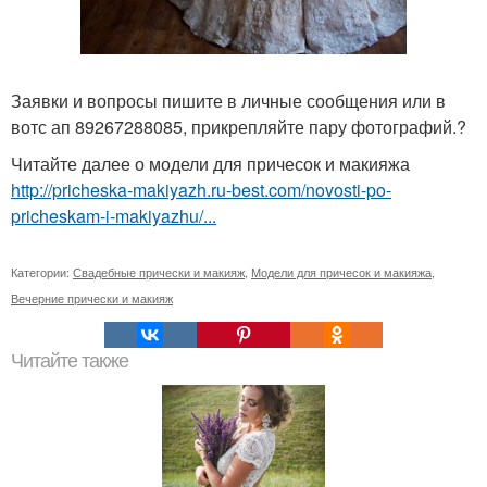
Заявки и вопросы пишите в личные сообщения или в
вотс ап 89267288085, прикрепляйте пару фотографий.?
Читайте далее о модели для причесок и макияжа
http://pricheska-makiyazh.ru-best.com/novosti-po-
pricheskam-i-makiyazhu/...
Категории:
Свадебные прически и макияж
,
Модели для причесок и макияжа
,
Вечерние прически и макияж
Читайте также