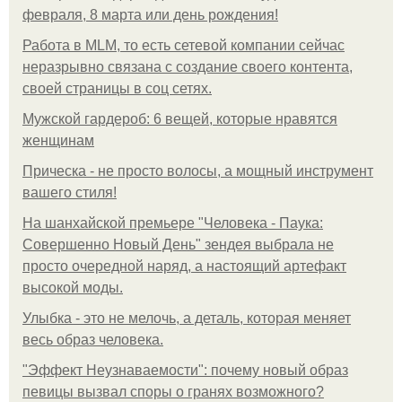
февраля, 8 марта или день рождения!
Работа в MLM, то есть сетевой компании сейчас
неразрывно связана с создание своего контента,
своей страницы в соц сетях.
Мужской гардероб: 6 вещей, которые нравятся
женщинам
Прическа - не просто волосы, а мощный инструмент
вашего стиля!
На шанхайской премьере "Человека - Паука:
Совершенно Новый День" зендея выбрала не
просто очередной наряд, а настоящий артефакт
высокой моды.
Улыбка - это не мелочь, а деталь, которая меняет
весь образ человека.
"Эффект Неузнаваемости": почему новый образ
певицы вызвал споры о гранях возможного?