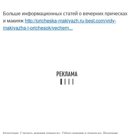
Больше информационных статей о вечерних прическах
и макияж
http://pricheska-makiyazh.ru-best.com/vidy-
makiyazha-i-prichesok/vechern...
Категории:
Сделать макияж прическу
,
Образ макияж и прическа
,
Вечерние