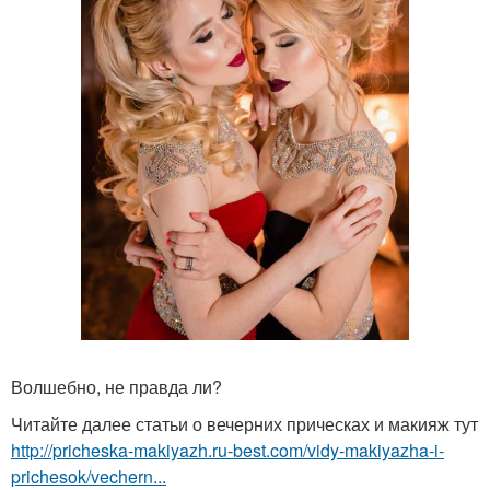
Волшебно, не правда ли?
Читайте далее статьи о вечерних прическах и макияж тут
http://pricheska-makiyazh.ru-best.com/vidy-makiyazha-i-
prichesok/vechern...