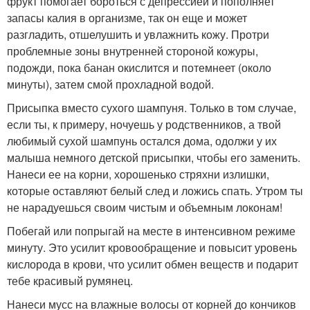
фрукт помогает бороться с депрессией и пополняет
запасы калия в организме, так он еще и может
разгладить, отшелушить и увлажнить кожу. Протри
проблемные зоны внутренней стороной кожуры,
подожди, пока банан окислится и потемнеет (около
минуты), затем смой прохладной водой.
Присыпка вместо сухого шампуня. Только в том случае,
если ты, к примеру, ночуешь у родственников, а твой
любимый сухой шампунь остался дома, одолжи у их
малыша немного детской присыпки, чтобы его заменить.
Нанеси ее на корни, хорошенько стряхни излишки,
которые оставляют белый след и ложись спать. Утром ты
не нарадуешься своим чистым и объемным локонам!
Побегай или попрыгай на месте в интенсивном режиме
минуту. Это усилит кровообращение и повысит уровень
кислорода в крови, что усилит обмен веществ и подарит
тебе красивый румянец.
Нанеси мусс на влажные волосы от корней до кончиков