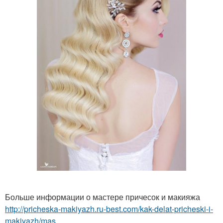
Больше информации о мастере причесок и макияжа
http://pricheska-makiyazh.ru-best.com/kak-delat-pricheski-i-
makiyazh/mas...