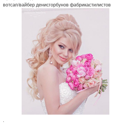
вотсап/вайбер денисгорбунов фабрикастилистов
.