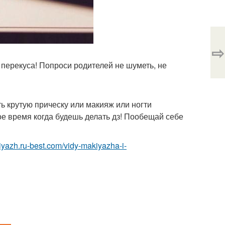
⇨
я перекуса! Попроси родителей не шуметь, не
ать крутую прическу или макияж или ногти
ое время когда будешь делать дз! Пообещай себе
iyazh.ru-best.com/vidy-makiyazha-i-