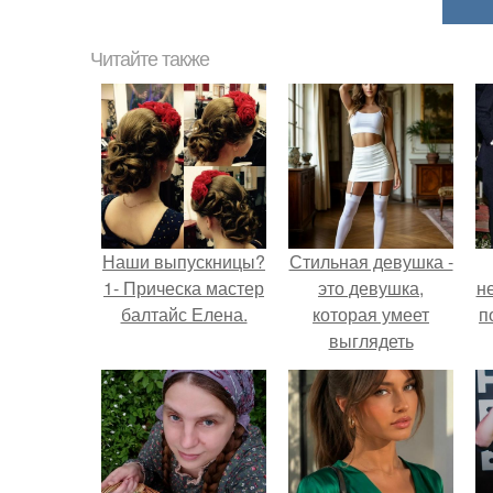
Читайте также
Наши выпускницы?
Стильная девушка -
1- Прическа мастер
это девушка,
н
балтайс Елена.
которая умеет
п
выглядеть
привлекательно и
элегантно в любои
ситуации.