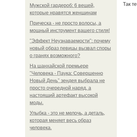
Так т
Мужской гардероб: 6 вещей,
которые нравятся женщинам
Прическа - не просто волосы, а
мощный инструмент вашего стиля!
"Эффект Неузнаваемости": почему
новый образ певицы вызвал споры
о гранях возможного?
На шанхайской премьере
"Человека - Паука: Совершенно
Новый День" зендея выбрала не
просто очередной наряд, а
настоящий артефакт высокой
моды.
Улыбка - это не мелочь, а деталь,
которая меняет весь образ
человека.