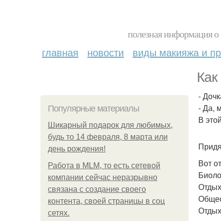
полезная информация о 
главная
новости
виды макияжа и пр
Как
- Доч
- Да, 
Популярные материалы
В этой
Шикарный подарок для любимых,
будь то 14 февраля, 8 марта или
Придя
день рождения!
Вот о
Работа в MLM, то есть сетевой
Биоло
компании сейчас неразрывно
Отдых 
связана с создание своего
Общес
контента, своей страницы в соц
Отдых 
сетях.