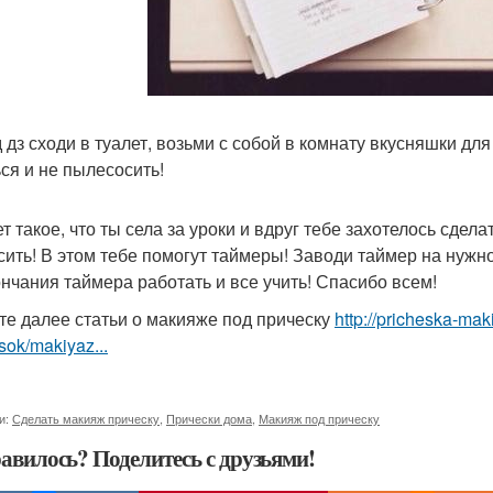
 дз сходи в туалет, возьми с собой в комнату вкусняшки дл
ься и не пылесосить!
т такое, что ты села за уроки и вдруг тебе захотелось сдел
сить! В этом тебе помогут таймеры! Заводи таймер на нужн
ончания таймера работать и все учить! Спасибо всем!
те далее статьи о макияже под прическу
http://pricheska-mak
sok/makiyaz...
и:
Сделать макияж прическу
,
Прически дома
,
Макияж под прическу
авилось? Поделитесь с друзьями!