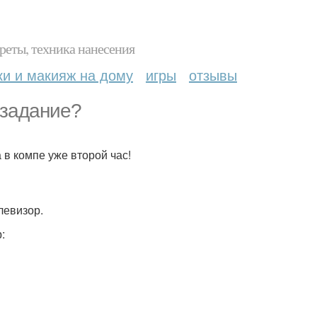
реты, техника нанесения
ки и макияж на дому
игры
отзывы
 задание?
а в компе уже второй час!
левизор.
: