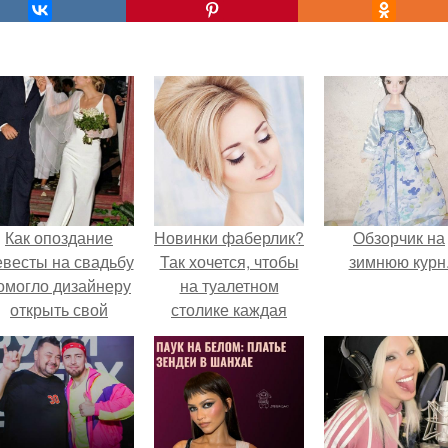
Как опоздание
Новинки фаберлик?
Обзорчик на
евесты на свадьбу
Так хочется, чтобы
зимнюю курн
омогло дизайнеру
на туалетном
открыть свой
столике каждая
бренд.
деталь была не
только полезной, но
и идеальной по
форме, цвету,
размеру!