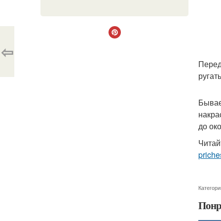
⇦
Перед
ругат
Бывае
накра
до ок
Читай
priche
Категори
Понр