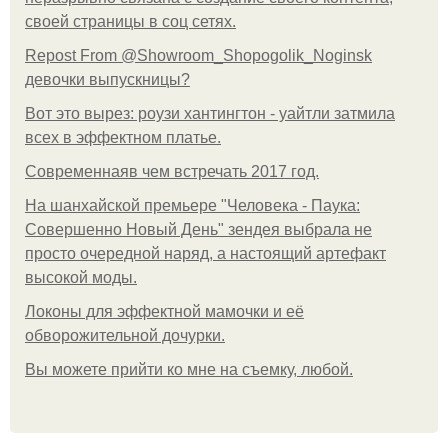
своей страницы в соц сетях.
Repost From @Showroom_Shopogolik_Noginsk
девочки выпускницы?
Вот это вырез: роузи хантингтон - уайтли затмила
всех в эффектном платьe.
Современнаяв чем встречать 2017 год.
На шанхайской премьере "Человека - Паука:
Совершенно Новый День" зендея выбрала не
просто очередной наряд, а настоящий артефакт
высокой моды.
Локоны для эффектной мамочки и её
обворожительной дочурки.
Вы можете прийти ко мне на съемку, любой.