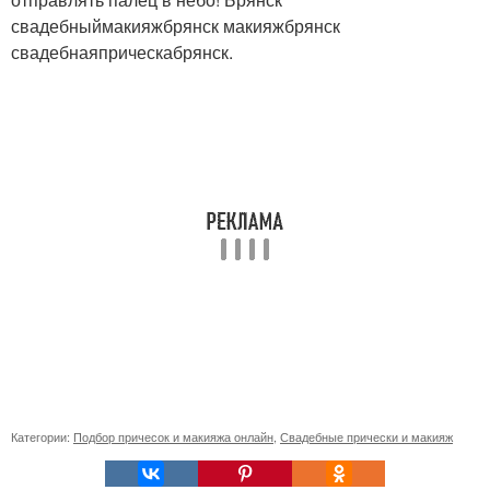
свадебныймакияжбрянск макияжбрянск
свадебнаяприческабрянск.
Категории:
Подбор причесок и макияжа онлайн
,
Свадебные прически и макияж