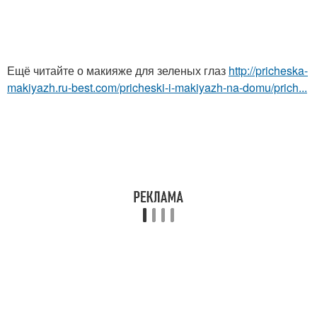
Ещё читайте о макияже для зеленых глаз
http://pricheska-
makiyazh.ru-best.com/pricheski-i-makiyazh-na-domu/prich...