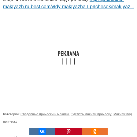
makiyazh.ru-best.com/vidy-makiyazha-i-prichesok/makiyaz...
Категории:
Свадебные прически и макияж
,
Сделать макияж прическу
,
Макияж под
прическу