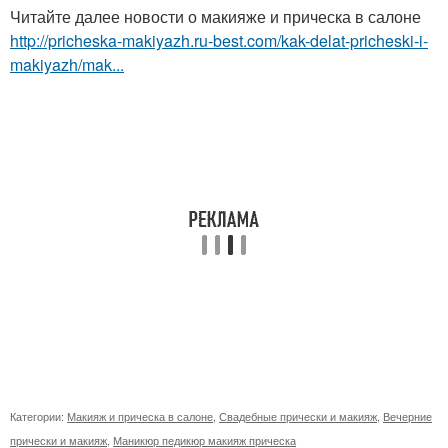
Читайте далее новости о макияже и прическа в салоне
http://pricheska-makiyazh.ru-best.com/kak-delat-pricheski-i-
makiyazh/mak...
Категории:
Макияж и прическа в салоне
,
Свадебные прически и макияж
,
Вечерние
прически и макияж
,
Маникюр педикюр макияж прическа