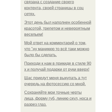
связана с создание своего
контента, своей страницы в соц
сетях.
Этот день был наполнен особенной
красотой, трепетом и невероятным
весельем!
Мой ответ на комментарий о том,
что "ну маникюр то всё таки можно
было бы сделать.
Приходи к нам в прикиде в стиле 90
х и получай подарки от руки вверх!
Щас приедут меня выкупать а тут
очередь на фотосессию со мной.
Сохраняйте мои точные черты
лица, форму губ, линию скул, носа и
разрез глаз.