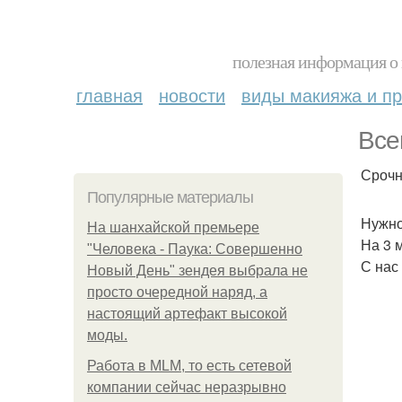
полезная информация о 
главная
новости
виды макияжа и пр
Все
Срочн
Популярные материалы
Нужно
На шанхайской премьере
На 3 
"Человека - Паука: Совершенно
С нас
Новый День" зендея выбрала не
просто очередной наряд, а
настоящий артефакт высокой
моды.
Работа в MLM, то есть сетевой
компании сейчас неразрывно