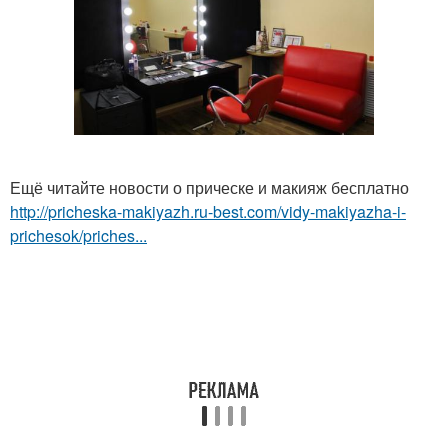
Ещё читайте новости о прическе и макияж бесплатно
http://pricheska-makiyazh.ru-best.com/vidy-makiyazha-i-
prichesok/priches...