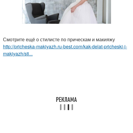
Смотрите ещё о стилисте по прическам и макияжу
http://pricheska-makiyazh.ru-best.com/kak-delat-pricheski-i-
makiyazh/sti...