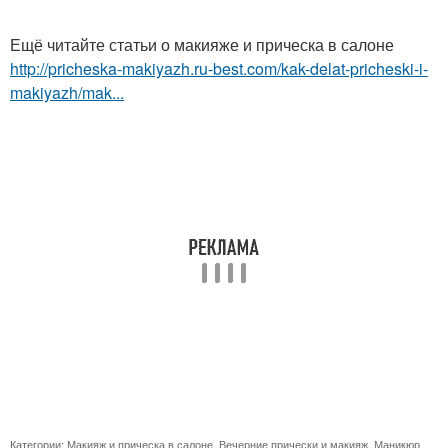
Ещё читайте статьи о макияже и прическа в салоне
http://pricheska-makiyazh.ru-best.com/kak-delat-pricheski-i-
makiyazh/mak...
Категории:
Макияж и прическа в салоне
,
Вечерние прически и макияж
,
Маникюр