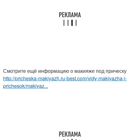
Смотрите ещё информацию о макияже под прическу
http://pricheska-makiyazh.ru-best.com/vidy-makiyazha-i-
prichesok/makiyaz...