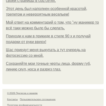
своей страницы в соц сетях.
Этот день был наполнен особенной красотой,
трепетом и невероятным весельем!
Мой ответ на комментарий о том, что "ну маникюр то
всё таки можно было бы сделать.
Приходи к нам в прикиде в стиле 90 х и получай
подарки от руки вверх!
Щас приедут меня выкупать а тут очередь на
фотосессию со мной.
Сохраняйте мои точные черты лица, форму губ,
линию скул, носа и разрез глаз.
© 2026 Прическа и макияж
Контакты
Пользовательское соглашение
Политика конфидециальности