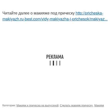
Читайте далее о макияже под прическу
http://pricheska-
makiyazh.ru-best.com/vidy-makiyazha-i-prichesok/makiyaz...
Категории:
Макияж и прическа на выпускной
,
Сделать макияж прическу
,
Макияж