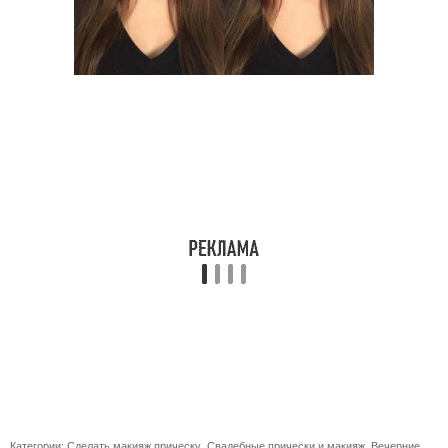
Категории:
Сделать макияж прическу
,
Свадебные прически и макияж
,
Вечерние