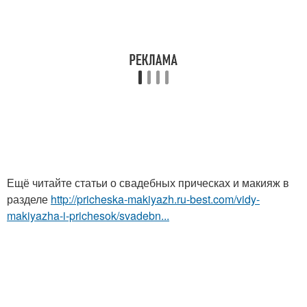
Ещё читайте статьи о свадебных прическах и макияж в
разделе
http://pricheska-makiyazh.ru-best.com/vidy-
makiyazha-i-prichesok/svadebn...