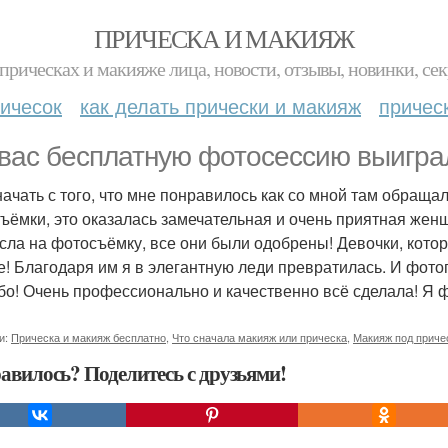
ПРИЧЕСКА И МАКИЯЖ
прическах и макияже лица, новости, отзывы, новинки, сек
ичесок
как делать прически и макияж
причес
 вас бесплатную фотосессию выигра
начать с того, что мне понравилось как со мной там обращ
ъёмки, это оказалась замечательная и очень приятная женщ
сла на фотосъёмку, все они были одобрены! Девочки, котор
е! Благодаря им я в элегантную леди превратилась. И фот
бо! Очень профессионально и качественно всё сделала! Я 
и:
Прическа и макияж бесплатно
,
Что сначала макияж или прическа
,
Макияж под приче
авилось? Поделитесь с друзьями!