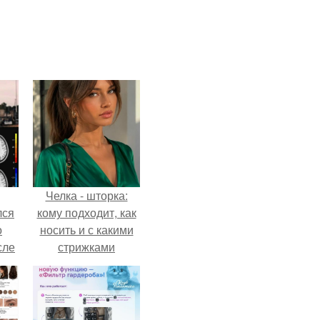
Челка - шторка:
лся
кому подходит, как
о
носить и с какими
сле
стрижками
нь
сочетать.
мым
ом.