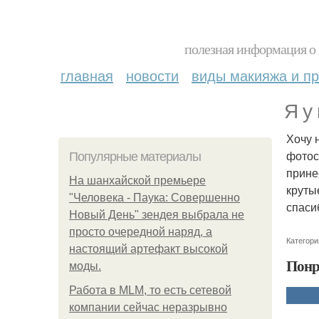
полезная информация о 
главная
новости
виды макияжа и пр
Я у
Хочу 
фотос
Популярные материалы
прине
На шанхайской премьере
круты
"Человека - Паука: Совершенно
спаси
Новый День" зендея выбрала не
просто очередной наряд, а
Категори
настоящий артефакт высокой
Понр
моды.
Работа в MLM, то есть сетевой
компании сейчас неразрывно