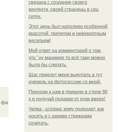
связана с создание своего
контента, своей страницы в соц
сетях.
Этот день был наполнен особенной
красотой, трепетом и невероятным
весельем!
Мой ответ на комментарий о том,
что "ну маникюр то всё таки можно
было бы сделать.
Щас приедут меня выкупать а тут
очередь на фотосессию со мной.
Приходи к нам в прикиде в стиле 90
⇦
х и получай подарки от руки вверх!
Челка - шторка: кому подходит, как
носить и с какими стрижками
сочетать.