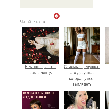
Читайте также
Немного красоты
Стильная девушка -
вам в ленту.
это девушка,
которая умеет
выглядеть
привлекательно и
элегантно в любои
ситуации.