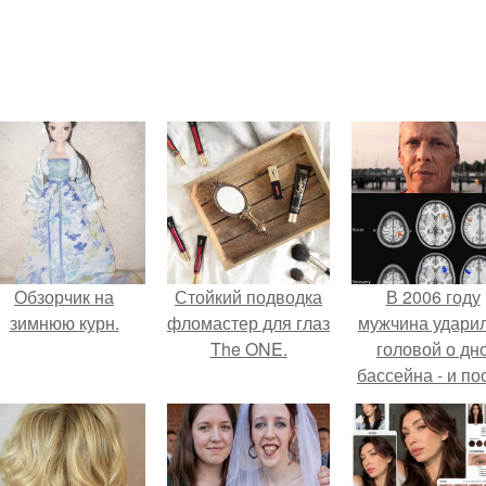
Обзорчик на
Стойкий подводка
В 2006 году
зимнюю курн.
фломастер для глаз
мужчина удари
The ONE.
головой о дн
бассейна - и по
этого его жиз
изменилась са
странным образ