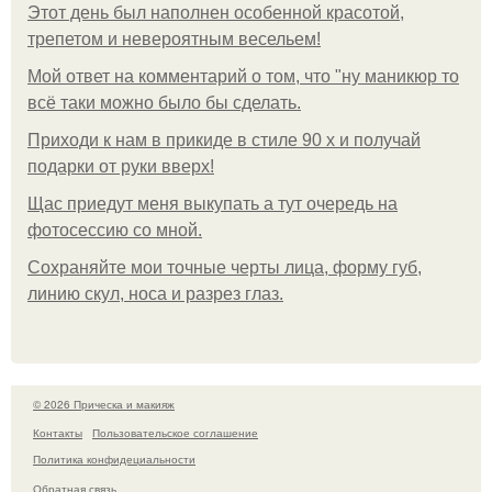
Этот день был наполнен особенной красотой,
трепетом и невероятным весельем!
Мой ответ на комментарий о том, что "ну маникюр то
всё таки можно было бы сделать.
Приходи к нам в прикиде в стиле 90 х и получай
подарки от руки вверх!
Щас приедут меня выкупать а тут очередь на
фотосессию со мной.
Сохраняйте мои точные черты лица, форму губ,
линию скул, носа и разрез глаз.
© 2026 Прическа и макияж
Контакты
Пользовательское соглашение
Политика конфидециальности
Обратная связь