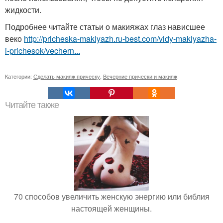
жидкости.
Подробнее читайте статьи о макияжах глаз нависшее
веко
http://pricheska-makiyazh.ru-best.com/vidy-makiyazha-
i-prichesok/vechern...
Категории:
Сделать макияж прическу
,
Вечерние прически и макияж
Читайте также
70 способов увеличить женскую энергию или библия
настоящей женщины.