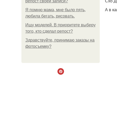
Схо Ди
репост своей записи?
А в к
Я помню мама, мне было пять,
любила бегать, рисовать.
Ищу моделей. В приоритете выберу
того, кто сделал репост?
Здравствуйте, принимаю заказы на
фотосъемку?