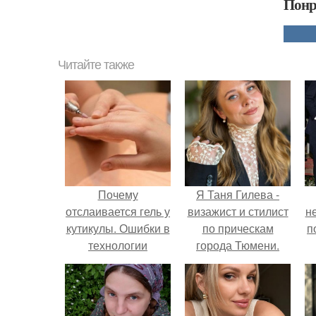
Понр
Читайте также
Почему
Я Таня Гилева -
отслаивается гель у
визажист и стилист
н
кутикулы. Ошибки в
по прическам
п
технологии
города Тюмени.
маникюра