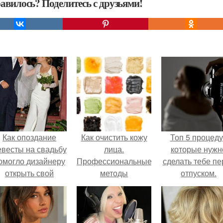
авилось? Поделитесь с друзьями!
Как опоздание
Как очистить кожу
Топ 5 процед
евесты на свадьбу
лица.
которые нужн
омогло дизайнеру
Профессиональные
сделать тебе пе
открыть свой
методы
отпуском.
бренд.