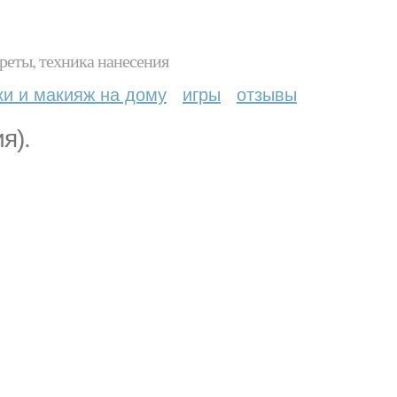
реты, техника нанесения
ки и макияж на дому
игры
отзывы
я).