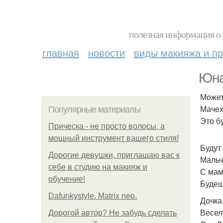
полезная информация о 
главная
новости
виды макияжа и пр
Юна
Может
Мачех
Популярные материалы
Это б
Прическа - не просто волосы, а
мощный инструмент вашего стиля!
Будут 
Дорогие девушки, приглашаю вас к
Мальч
себе в студию на макияж и
С мам
обучение!
Будеш
Dafunkystyle. Matrix neo.
Дочка
Весел
Дорогой автор? Не забудь сделать