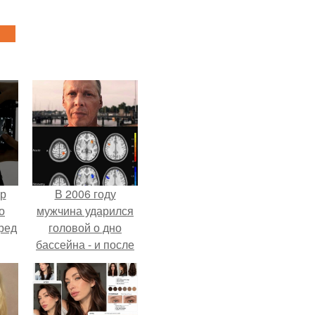
ур
В 2006 году
о
мужчина ударился
ред
головой о дно
бассейна - и после
этого его жизнь
изменилась самым
странным образом.