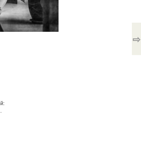
⇨
й:
.