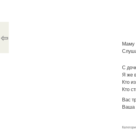
⇦
Маму 
Слуша
С доч
Я же 
Кто и
Кто ст
Вас т
Ваша 
Категори