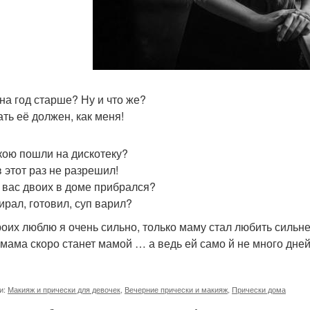
на год старше? Ну и что же?
ть её должен, как меня!
кою пошли на дискотеку?
в этот раз не разрешил!
з вас двоих в доме прибрался?
ирал, готовил, суп варил?
роих люблю я очень сильно, только маму стал любить сильне
мама скоро станет мамой … а ведь ей само й не много дней
и:
Макияж и прически для девочек
,
Вечерние прически и макияж
,
Прически дома