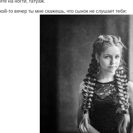
те на ногти, татуаж.
акой-то вечер ты мне скажешь, что сынок не слушает тебя: