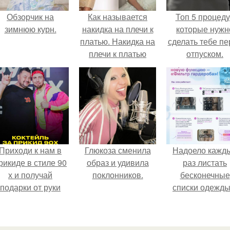
Обзорчик на
Как называется
Топ 5 процед
зимнюю курн.
накидка на плечи к
которые нужн
платью. Накидка на
сделать тебе пе
плечи к платью
отпуском.
Приходи к нам в
Глюкоза сменила
Надоело кажд
рикиде в стиле 90
образ и удивила
раз листать
х и получай
поклонников.
бесконечные
подарки от руки
списки одежды
вверх!
заново собира
любимый лук 
кусочкам?