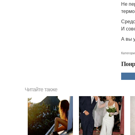
Не пе
термо
Средс
И сов
А вы 
Категори
Понр
Читайте также