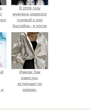
ур
В 2006 году
о
мужчина ударился
ред
головой о дно
бассейна - и после
этого его жизнь
изменилась самым
странным образом.
ый
Имидж: Как
известно,
встречают по
 и
одежке.
ть
по