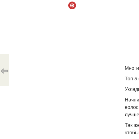
⇦
Многи
Топ 5
Уклад
Начни
волос
лучше
Так ж
чтобы