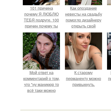
101 причина
Как опоздание
почему Я ЛЮБЛЮ
невесты на свадьбу
ТЕБЯ подруге. 100
помогло дизайнеру
причин почему ты
открыть свой
моя лучшая
бренд.
подруга.
Мой ответ на
К старому
комментарий о том,
перманенту можно
п
что "ну маникюр то
привыкнуть.
всё таки можно
было бы сделать.