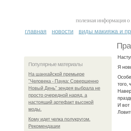
полезная информация о 
главная
новости
виды макияжа и пр
Пра
Насту
Популярные материалы
Я нов
На шанхайской премьере
Особе
"Человека - Паука: Совершенно
того,
Новый День" зендея выбрала не
Навер
просто очередной наряд, а
празд
настоящий артефакт высокой
И вот
моды.
Ловит
Кому идет челка полукругом.
Рекомендации