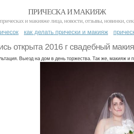
ПРИЧЕСКА И МАКИЯЖ
прическах и макияже лица, новости, отзывы, новинки, сек
ичесок
как делать прически и макияж
причес
ись открыта 2016 г свадебный макия
льтация. Выезд на дом в день торжества. Так же, макияж и