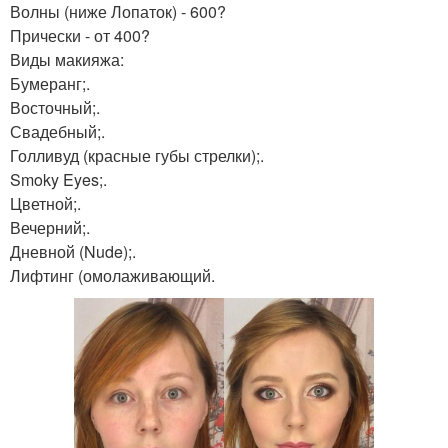
Волны (ниже Лопаток) - 600?
Прически - от 400?
Виды макияжа:
Бумеранг;.
Восточный;.
Свадебный;.
Голливуд (красные губы стрелки);.
Smoky Eyes;.
Цветной;.
Вечерний;.
Дневной (Nude);.
Лифтинг (омолаживающий.