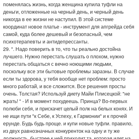
поменялась жизнь, когда женщина купила туфли на
деньги, отложенные на черный день, и черный день
никогда в ее жизни не наступил. В этой системе
координат новое платье - инструмент для апгрейда себя
самой, куда более дешевый и безопасный, чем
психотерапевты и антидепрессанты.
29. ". Надо поверить в то, что ты реально достойна
лучшего. Нужно перестать слушать о плохом, нужно
перестать общаться с вечно ноющими людьми,
поскольку все эти бытовые проблемы заразны. В случае
если ты здорова, у тебя вообще нет проблем: просто
много работай, и все сложится. Все решения просты
очень. Толстая? Используй диету Майи Плисецкой: "не
жрать! " - И в момент похудеешь. Принца? Во-первых
полюби себя, и прискачет целый полк на белых конях. И
не ищи пути "к Себе, к Успеху, к Гармонии" и к прочей
ерунде. Будь будь проще. и купи новые туфли. правило,
из двух равнозначных конкуренток на одну и ту же
должность, быстрее к ней приходит та, которая идет на