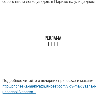
серого цвета легко увидеть в Париже на улице днем.
Подробнее читайте о вечерних прическах и макияж
http://pricheska-makiyazh.ru-best.com/vidy-makiyazha-i-
prichesok/vechern...