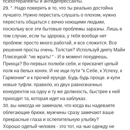
психотерапевты и антидепрессанты.
29. ". Надо поверить в то, что ты реально достойна
лучшего. Нужно перестать слушать о плохом, нужно
перестать общаться с вечно ноющими людьми,
поскольку все эти бытовые проблемы заразны. Лишь в
том случае, если ты здорова, у тебя вообще нет
проблем: просто много работай, и все сложится. Все
решения просты очень. Толстая? Используй диету Майи
Плисецкой: "не жрать! " - И в момент похудеешь.
Принца? Во-первых полюби себя, и прискачет целый
полк на белых конях. И не ищи пути "к Себе, к Успеху, к
Гармонии" и к прочей ерунде. Будь будь проще. и купи
новые туфли. правило, из двух равнозначных
конкуренток на одну и ту же должность, быстрее к ней
приходит та, которая идет на каблуках.
30. вы никогда не замечали, что когда вы надеваете
облегающие брюки, мужчины сразу замечают ваше
прекрасные глаза и ослепительную улыбку?
Хорошо одетый человек - это тот, на чью одежду не