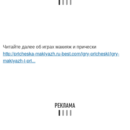
Читайте далее об играх макияж и прически
http://pricheska-makiyazh.ru-best.com/igry-pricheski/igry-
makiyazh-i-pri...